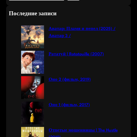
e
a
Последние записи
r
c
Аватар: Пламя и пепел (2025) /
h
Аватар 3 /
Рататуй | Ratatouille (2007)
Оно 2 (фильм, 2019)
Оно 1 (фильм, 2017)
Отпетые мошенницы | The Hustle