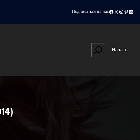
Facebook
X
Instagram
Pinteres
Linke
Подписаться на нас
Search
Начать
14)