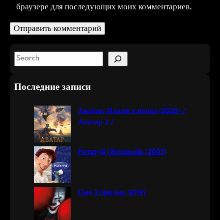
браузере для последующих моих комментариев.
S
e
a
Последние записи
r
c
Аватар: Пламя и пепел (2025) /
h
Аватар 3 /
Рататуй | Ratatouille (2007)
Оно 2 (фильм, 2019)