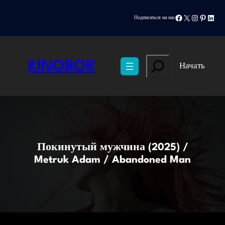
Перейти
Facebook
X
Instagram
Pinteres
Linke
к
Подписаться на нас
содержимому
Search
KINOBOR
Начать
Покинутый мужчина (2025) /
Metruk Adam / Abandoned Man