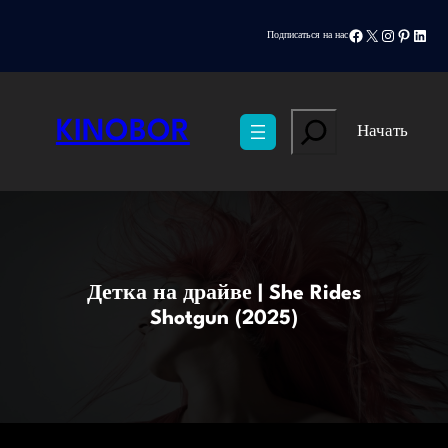
Перейти
Facebook
X
Instagram
Pinteres
Linke
к
Подписаться на нас
содержимому
Search
KINOBOR
Начать
Детка на драйве | She Rides
Shotgun (2025)