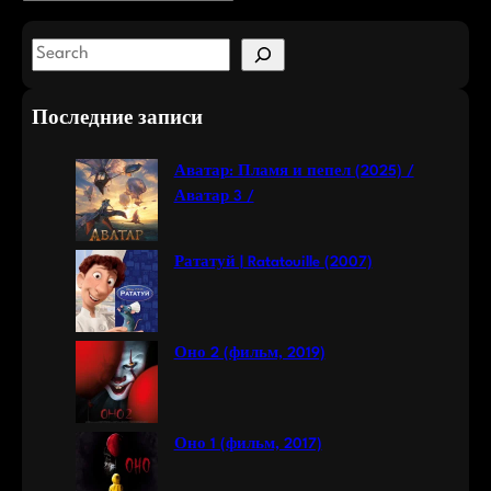
S
e
a
Последние записи
r
c
Аватар: Пламя и пепел (2025) /
h
Аватар 3 /
Рататуй | Ratatouille (2007)
Оно 2 (фильм, 2019)
Оно 1 (фильм, 2017)