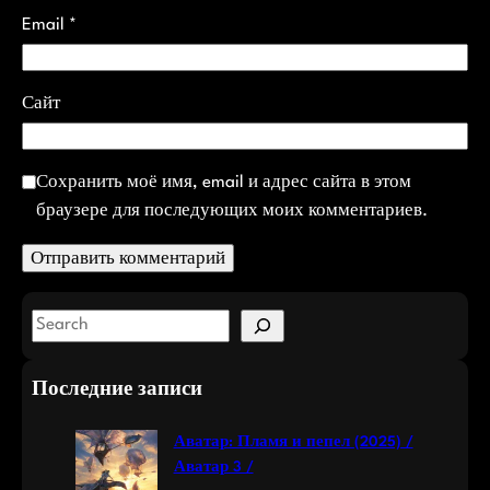
Email
*
Сайт
Сохранить моё имя, email и адрес сайта в этом
браузере для последующих моих комментариев.
S
e
a
Последние записи
r
c
Аватар: Пламя и пепел (2025) /
h
Аватар 3 /