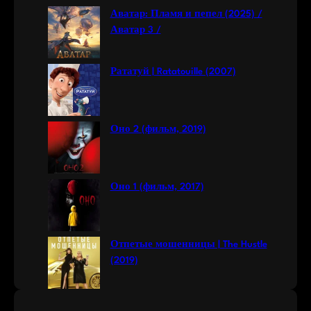
c
Аватар: Пламя и пепел (2025) /
h
Аватар 3 /
Рататуй | Ratatouille (2007)
Оно 2 (фильм, 2019)
Оно 1 (фильм, 2017)
Отпетые мошенницы | The Hustle
(2019)