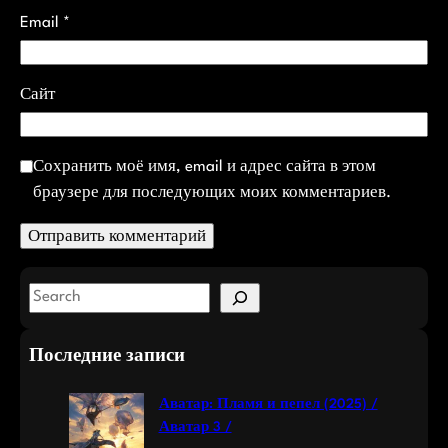
Email
*
Сайт
Сохранить моё имя, email и адрес сайта в этом
браузере для последующих моих комментариев.
S
e
a
Последние записи
r
c
Аватар: Пламя и пепел (2025) /
h
Аватар 3 /