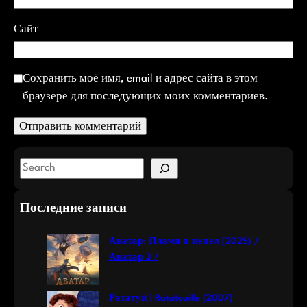
Сайт
Сохранить моё имя, email и адрес сайта в этом
браузере для последующих моих комментариев.
S
e
a
Последние записи
r
c
Аватар: Пламя и пепел (2025) /
h
Аватар 3 /
Рататуй | Ratatouille (2007)