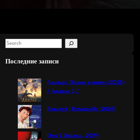
S
e
a
Последние записи
r
c
Аватар: Пламя и пепел (2025)
h
/ Аватар 3 /
Рататуй | Ratatouille (2007)
Оно 2 (фильм, 2019)