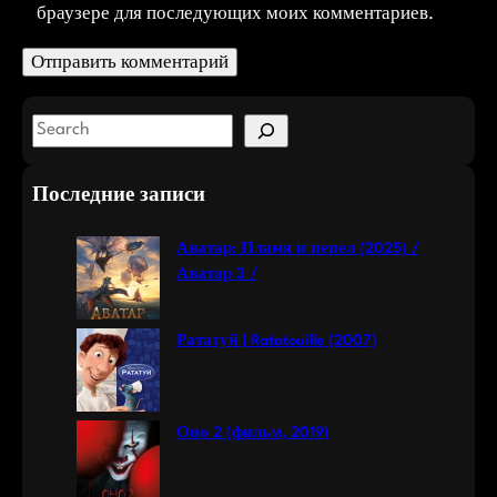
браузере для последующих моих комментариев.
S
e
a
Последние записи
r
c
Аватар: Пламя и пепел (2025) /
h
Аватар 3 /
Рататуй | Ratatouille (2007)
Оно 2 (фильм, 2019)