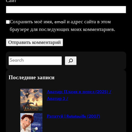
Сайт
Сохранить моё имя, email и адрес сайта в этом
браузере для последующих моих комментариев.
S
e
a
Последние записи
r
c
Аватар: Пламя и пепел (2025) /
h
Аватар 3 /
Рататуй | Ratatouille (2007)