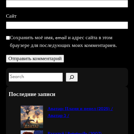
Сайт
Сохранить моё имя, email и адрес сайта в этом
браузере для последующих моих комментариев.
S
e
a
Последние записи
r
c
Аватар: Пламя и пепел (2025) /
h
Аватар 3 /
Рататуй | Ratatouille (2007)