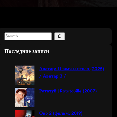
S
e
a
Последние записи
r
c
Аватар: Пламя и пепел (2025)
h
/ Аватар 3 /
Рататуй | Ratatouille (2007)
Оно 2 (фильм, 2019)