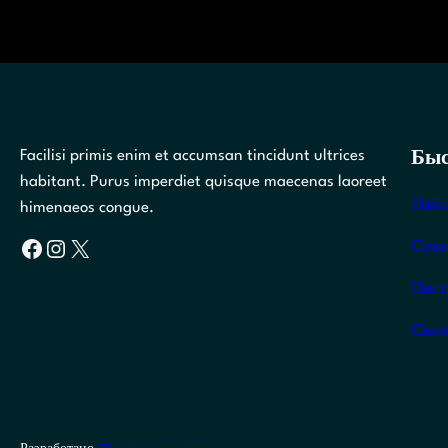
Facilisi primis enim et accumsan tincidunt ultrices
Быс
habitant. Purus imperdiet quisque maecenas laoreet
Найт
himenaeos congue.
Facebook
Instagram
X
Сове
Наст
Свяж