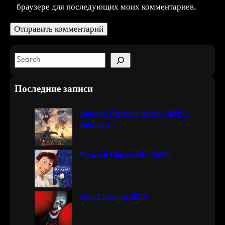
браузере для последующих моих комментариев.
S
e
a
Последние записи
r
c
Аватар: Пламя и пепел (2025) /
h
Аватар 3 /
Рататуй | Ratatouille (2007)
Оно 2 (фильм, 2019)