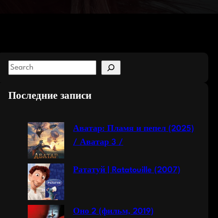
S
e
a
Последние записи
r
c
Аватар: Пламя и пепел (2025)
h
/ Аватар 3 /
Рататуй | Ratatouille (2007)
Оно 2 (фильм, 2019)