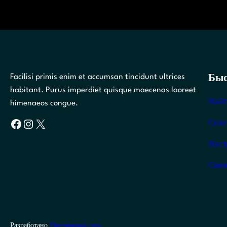
Facilisi primis enim et accumsan tincidunt ultrices
Быс
habitant. Purus imperdiet quisque maecenas laoreet
Найт
himenaeos congue.
Facebook
Instagram
X
Сове
Наст
Свяж
Разработано
Themegrove.com