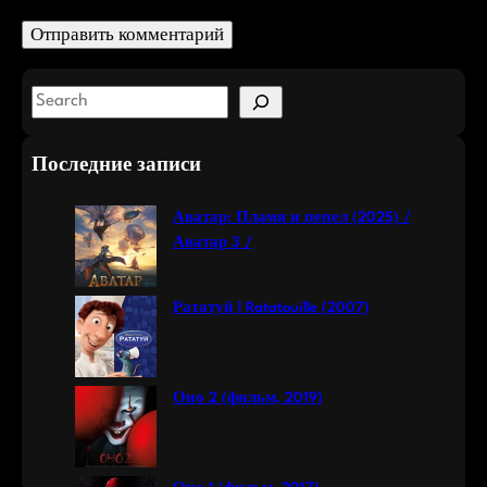
S
e
a
Последние записи
r
c
Аватар: Пламя и пепел (2025) /
h
Аватар 3 /
Рататуй | Ratatouille (2007)
Оно 2 (фильм, 2019)