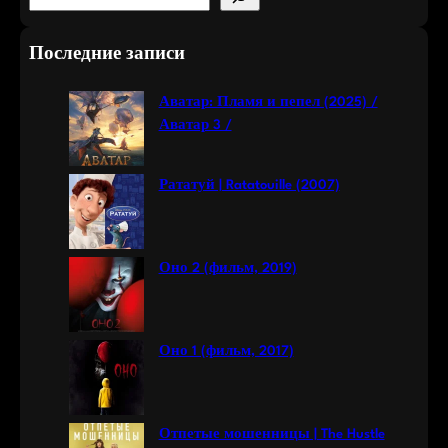
e
a
Последние записи
r
c
Аватар: Пламя и пепел (2025) /
h
Аватар 3 /
Рататуй | Ratatouille (2007)
Оно 2 (фильм, 2019)
Оно 1 (фильм, 2017)
Отпетые мошенницы | The Hustle