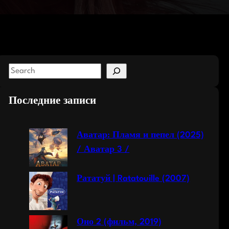
S
e
a
Последние записи
r
c
Аватар: Пламя и пепел (2025)
h
/ Аватар 3 /
Рататуй | Ratatouille (2007)
Оно 2 (фильм, 2019)