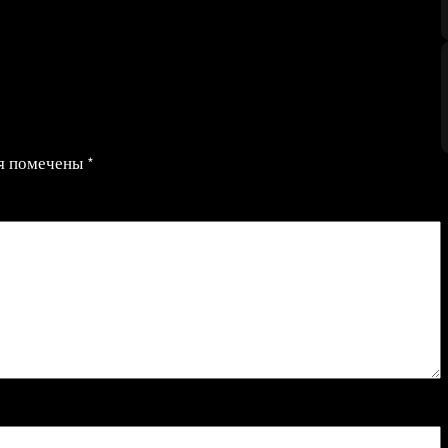
ля помечены
*