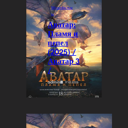
Мультфильм
ы
Аватар:
Пламя и
пепел
(2025) /
Аватар 3
/
admin
17.01.2026